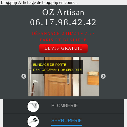
blog.php Affichage de blog.php en cours...
OZ
Artisan
06.17.98.42.42
dépannage
24H/24 - 7J/7
paris et banlieue
devis gratuit
blindage de porte
renforcement de sécurité
plomberie
serrurerie