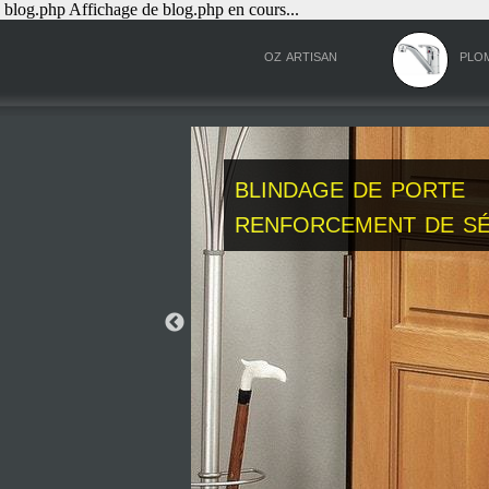
blog.php Affichage de blog.php en cours...
oz artisan
plo
blindage de porte
renforcement de sé