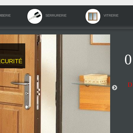
mberie
serrurerie
vitrerie
0
curité
d