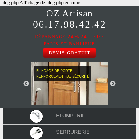
blog.php Affichage de blog.php en cours...
OZ
Artisan
06.17.98.42.42
dépannage
24H/24 - 7J/7
paris et banlieue
devis gratuit
blindage de porte
renforcement de sécurité
plomberie
serrurerie